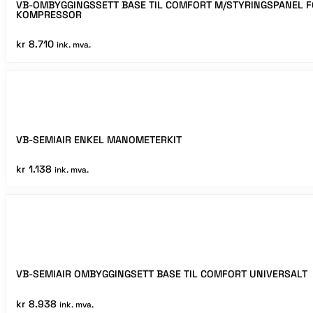
2021
VB-OMBYGGINGSSETT BASE TIL COMFORT M/STYRINGSPANEL F
/
KOMPRESSOR
RENAULT
I
kr
8.710
ink. mva.
MASTER
X62
2010>
OG
OPP
-
KUN
DRW
VB-SEMIAIR ENKEL MANOMETERKIT
/
TVILLING
kr
1.138
ink. mva.
BAKHJULSTREKK
antall
VB-SEMIAIR OMBYGGINGSETT BASE TIL COMFORT UNIVERSALT
kr
8.938
ink. mva.