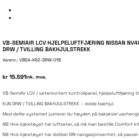
VB-SEMIAIR LCV HJELPELUFTFJÆRING NISSAN NV40
DRW / TVILLING BAKHJULSTREKK
Varenr.:
VBSA-X62-DRW-01B
kr
15.591
ink. mva.
VB-SemiAir LCV / setemontert kontrollpanel, hjelpeluftfjærin
KUN DRW / TVILLING BAKHJULSTREKK – doble bakhjul.
Med dette systemet justerer du høyden på bakaksel uavhengig 
NB: Hvis kjøretøyet har luftseter, så må man bestille Comfort ki
NB: Hvis kjøretøyet har dobbel DIN navigasjonsenhet, så passer