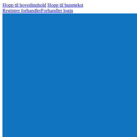
Hopp til hovedinnhold
Hopp til bunntekst
Registrer forhandler
Forhandler login