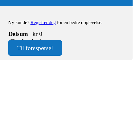
Ny kunde?
Registrer deg
for en bedre opplevelse.
Delsum
kr
0
Totalt
kr
0
Til forespørsel