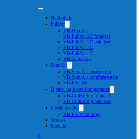
Nettbutikk
FullAir
VB-NivoAir
VB-FullAir 2C foraksel
VB-FullAir 2C bakaksel
VB-FullAir 3C
VB-FullAir 4C
VB-ActiveAir
SemiAir
VB-SemiAir basissystem
VB-SemiAir komfortsystem
VB-Levelair
Hjelpe- og forsterkningsfjærer
VB-CoilSpring foraksel
VB-CoilSpring bakaksel
Spesielle deler
VB-FSD teknologi
Om oss
Kontakt
0