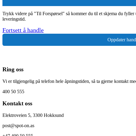
Trykk videre på "Til Forspørsel" så kommer du til et skjema du fyller u
leveringstid.
Fortsett å handle
Oppdater hand
Ring oss
Vi er tilgjengelig på telefon hele åpningstiden, så ta gjerne kontakt m
400 50 555
Kontakt oss
Elektroveien 5, 3300 Hokksund
post@spot-on.as
+47 400 50 555