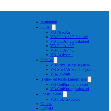
Nettbutikk
FullAir
VB-NivoAir
VB-FullAir 2C foraksel
VB-FullAir 2C bakaksel
VB-FullAir 3C
VB-FullAir 4C
VB-ActiveAir
SemiAir
VB-SemiAir basissystem
VB-SemiAir komfortsystem
VB-Levelair
Hjelpe- og forsterkningsfjærer
VB-CoilSpring foraksel
VB-CoilSpring bakaksel
Spesielle deler
VB-FSD teknologi
Om oss
Kontakt