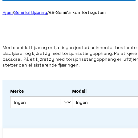
Hjem
/
Semi luftfjæring
/
VB-SemiAir komfortsystem
Med semi-luftfjæring er fjæringen justerbar innenfor bestemte 
bladfjærer og kjøretøy med torsjonsstangoppheng. På et kjøret
bakaksel. På et kjøretøy med torsjonsstangoppheng er luftfj
støtter den eksisterende fjæringen.
Merke
Modell
Merke
Modell
Merke
Modell