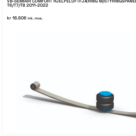
VB-SEMIAIR COMFORT HJELPELUFTFJÆRING M/STYRINGSPANE
T6/T7/T8 2011-2022
kr
16.606
ink. mva.