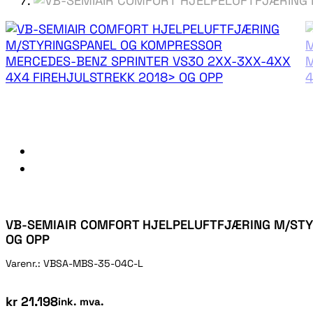
VB-SEMIAIR COMFORT HJELPELUFTFJÆRING M/STY
OG OPP
Varenr.:
VBSA-MBS-35-04C-L
kr
21.198
ink. mva.