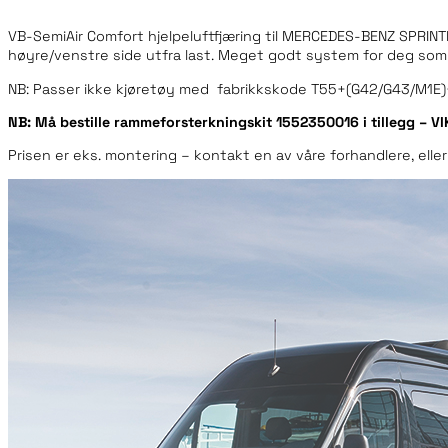
VB-SemiAir Comfort hjelpeluftfjæring til MERCEDES-BENZ SPR
høyre/venstre side utfra last. Meget godt system for deg som 
NB: Passer ikke kjøretøy med fabrikkskode T55+(G42/G43/M1E)
NB: Må bestille rammeforsterkningskit 1552350016 i tillegg – VIK
Prisen er eks. montering – kontakt en av våre forhandlere, eller