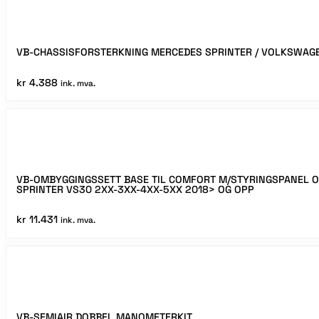
2XX-
3XX-
4XX
4X4
VB-CHASSISFORSTERKNING MERCEDES SPRINTER / VOLKSWAG
FIREHJULSTREKK
2018>
kr
4.388
ink. mva.
OG
OPP
antall
VB-OMBYGGINGSSETT BASE TIL COMFORT M/STYRINGSPANEL 
SPRINTER VS30 2XX-3XX-4XX-5XX 2018> OG OPP
kr
11.431
ink. mva.
VB-SEMIAIR DOBBEL MANOMETERKIT