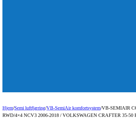
Hjem
/
Semi luftfjæring
/
VB-SemiAir komfortsystem
/
VB-SEMIAIR 
RWD/4×4 NCV3 2006-2018 / VOLKSWAGEN CRAFTER 35-50 R