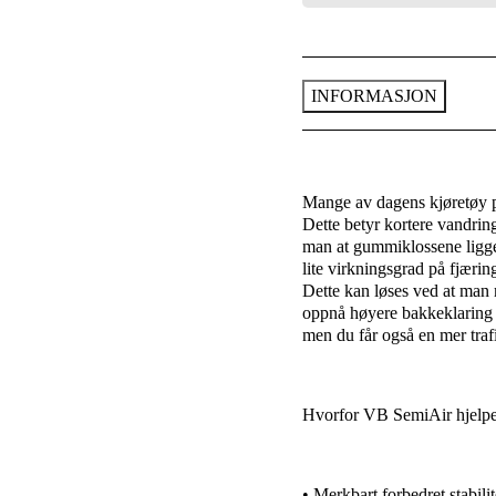
INFORMASJON
Mange av dagens kjøretøy på
Dette betyr kortere vandring
man at gummiklossene ligger
lite virkningsgrad på fjærin
Dette kan løses ved at man
oppnå høyere bakkeklaring 
men du får også en mer trafi
Hvorfor VB SemiAir hjelpe
• Merkbart forbedret stabilit