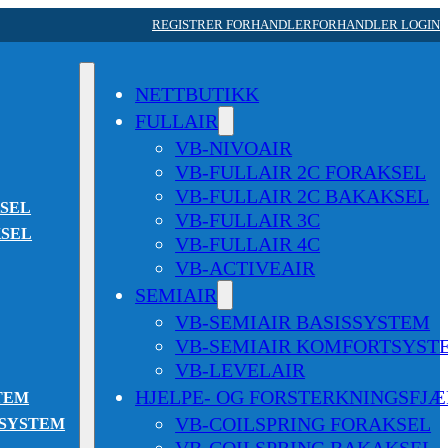
REGISTRER FORHANDLER
FORHANDLER LOGIN
NETTBUTIKK
FULLAIR
VB-NIVOAIR
VB-FULLAIR 2C FORAKSEL
VB-FULLAIR 2C BAKAKSEL
KSEL
VB-FULLAIR 3C
KSEL
VB-FULLAIR 4C
VB-ACTIVEAIR
SEMIAIR
VB-SEMIAIR BASISSYSTEM
VB-SEMIAIR KOMFORTSYST
VB-LEVELAIR
HJELPE- OG FORSTERKNINGSFJ
TEM
VB-COILSPRING FORAKSEL
TSYSTEM
VB-COILSPRING BAKAKSEL