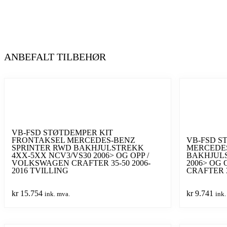
ANBEFALT TILBEHØR
VB-FSD STØTDEMPER KIT
FRONTAKSEL MERCEDES-BENZ
VB-FSD S
SPRINTER RWD BAKHJULSTREKK
MERCEDES
4XX-5XX NCV3/VS30 2006> OG OPP /
BAKHJULS
VOLKSWAGEN CRAFTER 35-50 2006-
2006> OG
2016 TVILLING
CRAFTER 3
kr
15.754
kr
9.741
ink. mva.
ink.