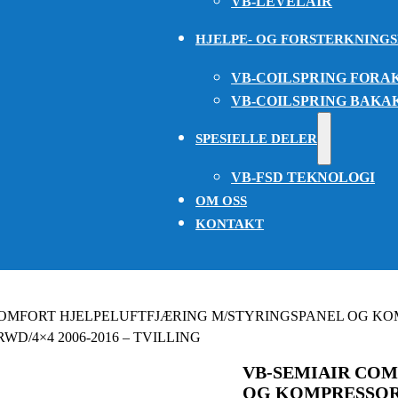
VB-LEVELAIR
HJELPE- OG FORSTERKNING
VB-COILSPRING FORA
VB-COILSPRING BAKA
SPESIELLE DELER
VB-FSD TEKNOLOGI
OM OSS
KONTAKT
COMFORT HJELPELUFTFJÆRING M/STYRINGSPANEL OG KO
WD/4×4 2006-2016 – TVILLING
VB-SEMIAIR CO
OG KOMPRESSOR 