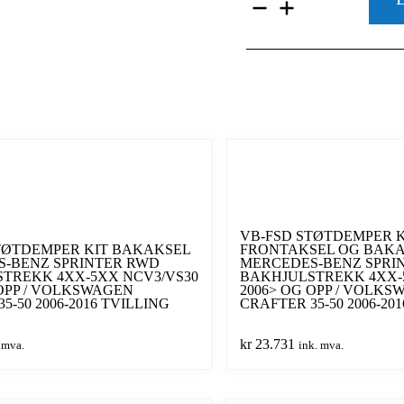
COMFORT
HJELPELUFTFJÆR
M/STYRINGSPANE
OG
KOMPRESSOR
MERCEDES-
BENZ
SPRINTER
4XX-
5XX
RWD/4x4
NCV3
2006-
2018
VB-FSD STØTDEMPER K
TØTDEMPER KIT BAKAKSEL
FRONTAKSEL OG BAK
/
-BENZ SPRINTER RWD
MERCEDES-BENZ SPRI
VOLKSWAGEN
TREKK 4XX-5XX NCV3/VS30
BAKHJULSTREKK 4XX-
CRAFTER
 OPP / VOLKSWAGEN
2006> OG OPP / VOLKS
35-
5-50 2006-2016 TVILLING
CRAFTER 35-50 2006-20
50
RWD/4x4
kr
23.731
 mva.
ink. mva.
2006-
2016
-