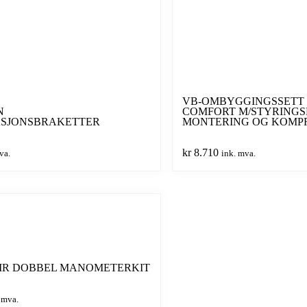
TVILLING
antall
VB-OMBYGGINGSSETT 
N
COMFORT M/STYRINGS
ASJONSBRAKETTER
MONTERING OG KOMP
kr
8.710
va.
ink. mva.
IR DOBBEL MANOMETERKIT
 mva.