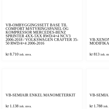
VB-OMBYGGINGSSETT BASE TIL
COMFORT M/STYRINGSPANEL OG
KOMPRESSOR MERCEDES-BENZ
SPRINTER 4XX-5XX RWD/4×4 NCV3
2006-2018 / VOLKSWAGEN CRAFTER 35-
VB-XENO
50 RWD/4×4 2006-2016
MODIFIK
kr
8.710
kr
813
ink. mva.
ink. m
VB-SEMIAIR ENKEL MANOMETERKIT
VB-SEMIA
kr
1.138
kr
1.788
ink. mva.
ink.