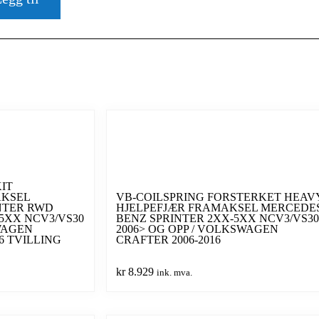
ING
L
IT
AKSEL
VB-COILSPRING FORSTERKET HEAV
NTER RWD
HJELPEFJÆR FRAMAKSEL MERCEDE
5XX NCV3/VS30
BENZ SPRINTER 2XX-5XX NCV3/VS30
WAGEN
2006> OG OPP / VOLKSWAGEN
16 TVILLING
CRAFTER 2006-2016
kr
8.929
ink. mva.