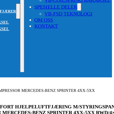
SPESIELLE DELER
SFJÆRER
VB-FSD TEKNOLOGI
OM OSS
KSEL
KONTAKT
KSEL
MPRESSOR MERCEDES-BENZ SPRINTER 4XX-5XX
MFORT HJELPELUFTFJÆRING M/STYRINGSPA
MERCEDES-BENZ SPRINTER 4XX-5XX RWD/4