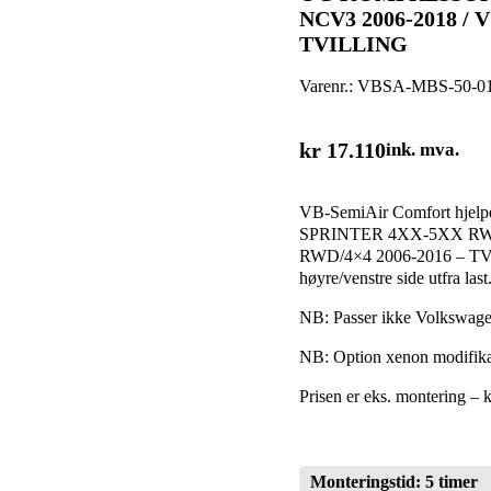
NCV3 2006-2018 /
TVILLING
Varenr.:
VBSA-MBS-50-0
kr
17.110
ink. mva.
VB-SemiAir Comfort hjelp
SPRINTER 4XX-5XX RW
RWD/4×4 2006-2016 – TVIL
høyre/venstre side utfra la
NB: Passer ikke Volkswage
NB: Option xenon modifika
Prisen er eks. montering – k
Monteringstid: 5 timer