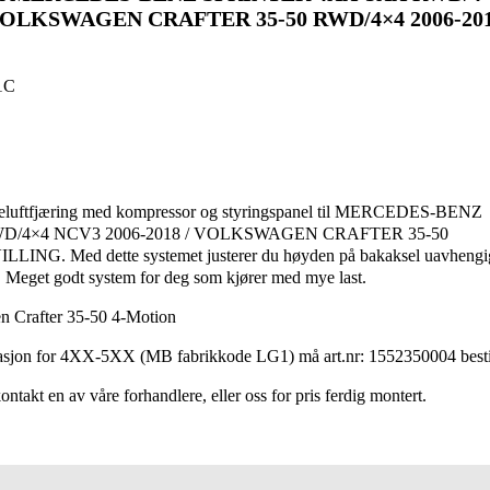
 VOLKSWAGEN CRAFTER 35-50 RWD/4×4 2006-201
1C
eluftfjæring med kompressor og styringspanel til MERCEDES-BENZ
D/4×4 NCV3 2006-2018 / VOLKSWAGEN CRAFTER 35-50
LING. Med dette systemet justerer du høyden på bakaksel uavhengi
st. Meget godt system for deg som kjører med mye last.
n Crafter 35-50 4-Motion
sjon for 4XX-5XX (MB fabrikkode LG1) må art.nr: 1552350004 besti
ontakt en av våre forhandlere, eller oss for pris ferdig montert.