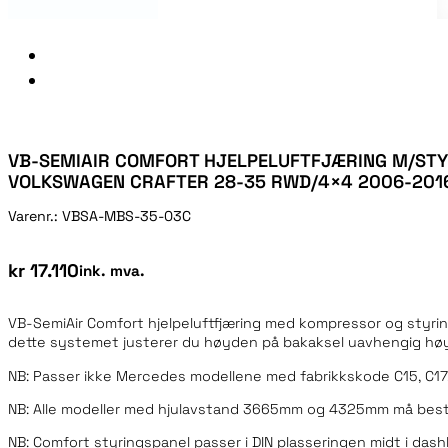
VB-SEMIAIR COMFORT HJELPELUFTFJÆRING M/STY
VOLKSWAGEN CRAFTER 28-35 RWD/4×4 2006-201
Varenr.:
VBSA-MBS-35-03C
kr
17.110
ink. mva.
VB-SemiAir Comfort hjelpeluftfjæring med kompressor og st
dette systemet justerer du høyden på bakaksel uavhengig høyr
NB: Passer ikke Mercedes modellene med fabrikkskode C15, C17
NB: Alle modeller med hjulavstand 3665mm og 4325mm må besti
NB: Comfort styringspanel passer i DIN plasseringen midt i dash