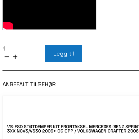
VB-
SEMIAIR
Legg til
COMFORT
HJELPELUFTFJÆRING
M/STYRINGSPANEL
OG
KOMPRESSOR
ANBEFALT TILBEHØR
MERCEDES-
BENZ
SPRINTER
2XX-
3XX
RWD/4x4
NCV3
2006-
VB-FSD STØTDEMPER KIT FRONTAKSEL MERCEDES-BENZ SPRIN
2018
3XX NCV3/VS30 2006> OG OPP / VOLKSWAGEN CRAFTER 2006
/