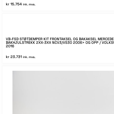
VOLKSWAGEN
kr
15.754
ink. mva.
CRAFTER
28-
35
RWD/4x4
2006-
2016
antall
VB-FSD STØTDEMPER KIT FRONTAKSEL OG BAKAKSEL MERCEDE
BAKHJULSTREKK 2XX-3XX NCV3/VS30 2006> OG OPP / VOLKS
2016
kr
23.731
ink. mva.