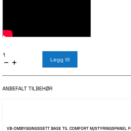
VB-
SEMIAIR
Legg til
COMFORT
HJELPELUFTFJÆRING
M/KOMPRESSOR
OG
STYRINGSPANEL
ANBEFALT TILBEHØR
FORD
TRANSIT
V363
DRW
TVILLING/DOBBLE
BAKHJUL
VAREBIL/BUSS
2014
VB-OMBYGGINGSSETT BASE TIL COMFORT M/STYRINGSPANEL F