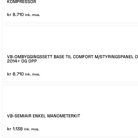
-
KOMPRESSOR
2020
antall
kr
8.710
ink. mva.
VB-OMBYGGINGSSETT BASE TIL COMFORT M/STYRINGSPANEL 
2014> OG OPP
kr
8.710
ink. mva.
VB-SEMIAIR ENKEL MANOMETERKIT
kr
1.138
ink. mva.