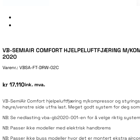
VB-SEMIAIR COMFORT HJELPELUFTFJÆRING M/KOMP
2020
Varenr.:
VBSA-FT-DRW-02C
kr
17.110
ink. mva.
VB-SemiAir Comfort hjelpeluftfjæring m/kompressor og styrings
høyre/venstre side utfra last. Meget godt system for deg som 
NB: Se nedlasting vba-gb2020-001-en for å velge riktig system ti
NB: Passer ikke modeller med elektrisk handbrems
NB: Passer ikke buss modeller hvor det er montert ekstra airc