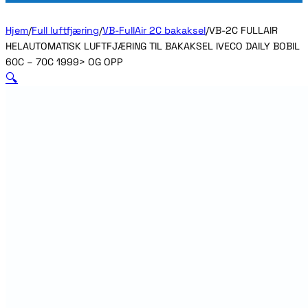
Hjem
/
Full luftfjæring
/
VB-FullAir 2C bakaksel
/
VB-2C FULLAIR
HELAUTOMATISK LUFTFJÆRING TIL BAKAKSEL IVECO DAILY BOBIL
60C – 70C 1999> OG OPP
🔍