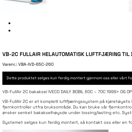
VB-2C FULLAIR HELAUTOMATISK LUFTFJÆRING TIL B
Varenr.:
VBA-IVD-65C-260
Dette produktet selges kun ferdig montert gjennom oss eller vårt fo
VB-FullAir 2C bakaksel IVECO DAILY BOBIL 60C – 70C 1999> OG O
VB-FullAir 2C er et komplett luftfjæringssystem på kjøretøyets 
fjernkontroller utfra bruksområde. Du kan bruke vår fjernkontro
ønsker senket bakakselhøysde under lossing/lasting etc. Syst
Systemet selges kun ferdig montert, så kontakt oss eller en for