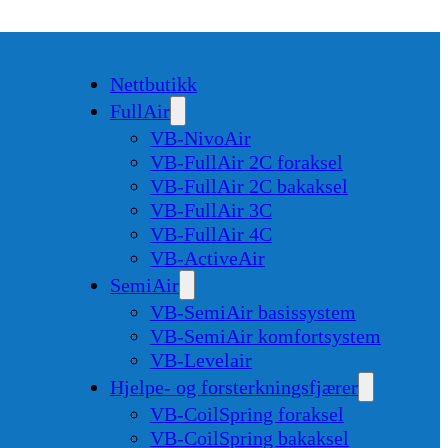
Nettbutikk
FullAir
VB-NivoAir
VB-FullAir 2C foraksel
VB-FullAir 2C bakaksel
VB-FullAir 3C
VB-FullAir 4C
VB-ActiveAir
SemiAir
VB-SemiAir basissystem
VB-SemiAir komfortsystem
VB-Levelair
Hjelpe- og forsterkningsfjærer
VB-CoilSpring foraksel
VB-CoilSpring bakaksel