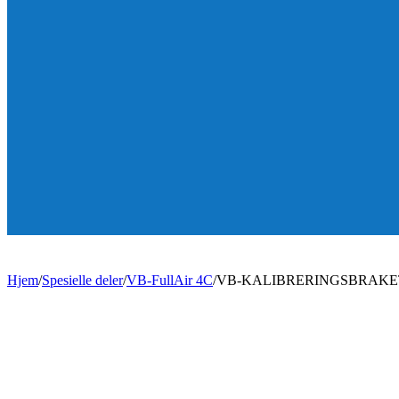
Hjem
/
Spesielle deler
/
VB-FullAir 4C
/
VB-KALIBRERINGSBRAKE