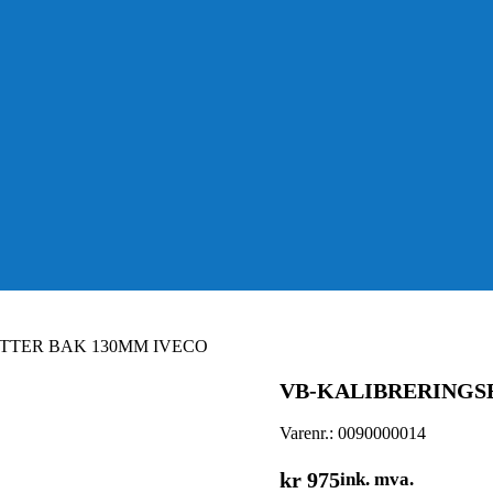
TTER BAK 130MM IVECO
VB-KALIBRERINGS
Varenr.:
0090000014
kr
975
ink. mva.