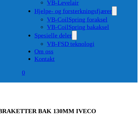
VB-Levelair
Hjelpe- og forsterkningsfjærer
VB-CoilSpring foraksel
VB-CoilSpring bakaksel
Spesielle deler
VB-FSD teknologi
Om oss
Kontakt
0
BRAKETTER BAK 130MM IVECO