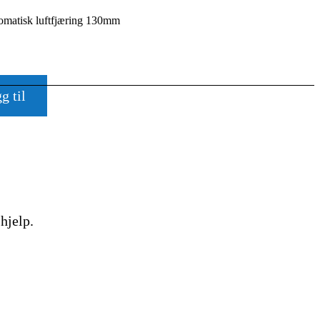
utomatisk luftfjæring 130mm
KETTER
g til
hjelp.