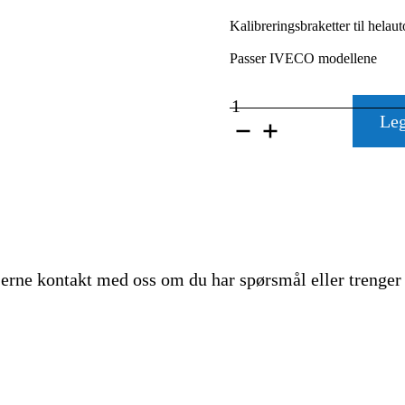
Kalibreringsbraketter til hela
Passer IVECO modellene
VB-
KALIBRERINGSBRA
Leg
BAK
130MM
IVECO
antall
gjerne kontakt med oss om du har spørsmål eller trenger 