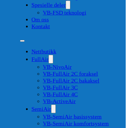
Spesielle deler
VB-FSD teknologi
Om oss
Kontakt
Nettbutikk
FullAir
VB-NivoAir
VB-FullAir 2C foraksel
VB-FullAir 2C bakaksel
VB-FullAir 3C
VB-FullAir 4C
VB-ActiveAir
SemiAir
VB-SemiAir basissystem
VB-SemiAir komfortsystem