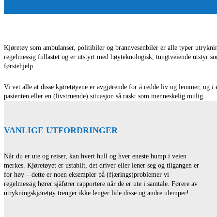
Kjøretøy som ambulanser, politibiler og brannvesenbiler er alle typer utrykni
regelmessig fullastet og er utstyrt med høyteknologisk, tungtveiende utstyr s
førstehjelp.
Vi vet alle at disse kjøretøyene er avgjørende for å redde liv og lemmer, og 
pasienten eller en (livstruende) situasjon så raskt som menneskelig mulig.
VANLIGE UTFORDRINGER
Når du er ute og reiser, kan hvert hull og hver eneste hump i veien
merkes. Kjøretøyet er ustabilt, det driver eller lener seg og tilgangen er
for høy – ​​dette er noen eksempler på (fjærings)problemer vi
regelmessig hører sjåfører rapportere når de er ute i samtale. Førere av
utrykningskjøretøy trenger ikke lenger lide disse og andre ulemper!