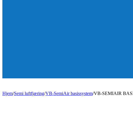
Hjem
/
Semi luftfjæring
/
VB-SemiAir basissystem
/
VB-SEMIAIR BAS