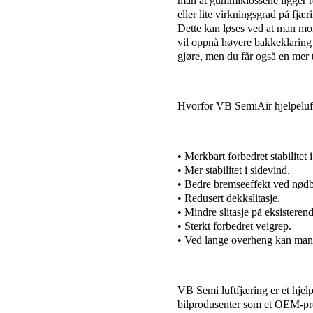
man at gummiklossene ligger re
eller lite virkningsgrad på fjæ
Dette kan løses ved at man mo
vil oppnå høyere bakkeklaring
gjøre, men du får også en mer t
Hvorfor VB SemiAir hjelpeluf
• Merkbart forbedret stabilitet i
• Mer stabilitet i sidevind.
• Bedre bremseeffekt ved nød
• Redusert dekkslitasje.
• Mindre slitasje på eksistere
• Sterkt forbedret veigrep.
• Ved lange overheng kan man 
VB Semi luftfjæring er et hjel
bilprodusenter som et OEM-pro