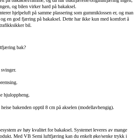
tt på bakaksel/ramme, og da har bladfjærene/originalfjæring ingen,
ringen, og bilen virker hard på bakaksel.
nterer hjelpeluft på samme plassering som gummiklossen er, og man
 og en god fjæring på bakaksel. Dette har ikke kun med komfort å
rafikksikker bil.
tfjæring bak?
 svinger.
bremsing.
nde hjuloppheng.
heise bakenden opptil 8 cm på akselen (modellavhengig).
pesystem av høy kvalitet for bakaksel. Systemet leveres av mange
dukt. Med VB Semi luftfjæring kan du enkelt øke/senke trykk i