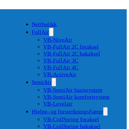
Nettbutikk
FullAir
VB-NivoAir
VB-FullAir 2C foraksel
VB-FullAir 2C bakaksel
VB-FullAir 3C
VB-FullAir 4C
VB-ActiveAir
SemiAir
VB-SemiAir basissystem
VB-SemiAir komfortsystem
VB-Levelair
Hjelpe- og forsterkningsfjærer
VB-CoilSpring foraksel
VB-CoilSpring bakaksel