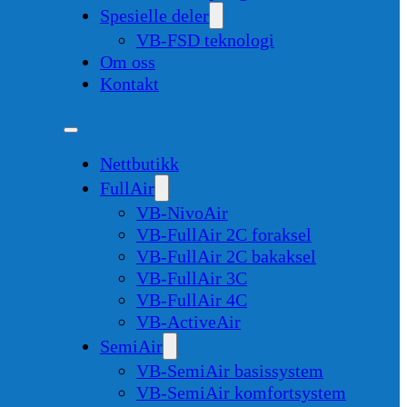
Spesielle deler
VB-FSD teknologi
Om oss
Kontakt
Nettbutikk
FullAir
VB-NivoAir
VB-FullAir 2C foraksel
VB-FullAir 2C bakaksel
VB-FullAir 3C
VB-FullAir 4C
VB-ActiveAir
SemiAir
VB-SemiAir basissystem
VB-SemiAir komfortsystem