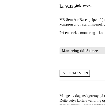
kr
9.335
ink. mva.
VB-SemiAir Base hjelpeluftf
kompressor og styringspanel, det
Prisen er eks. montering – kont
Monteringstid: 3 timer
INFORMASJON
Mange av dagens kjøretøy på ma
Dette betyr kortere vandring og