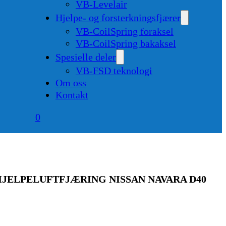
VB-Levelair
Hjelpe- og forsterkningsfjærer
VB-CoilSpring foraksel
VB-CoilSpring bakaksel
Spesielle deler
VB-FSD teknologi
Om oss
Kontakt
0
HJELPELUFTFJÆRING NISSAN NAVARA D40