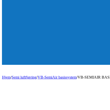
Hjem
/
Semi luftfjæring
/
VB-SemiAir basissystem
/
VB-SEMIAIR BAS