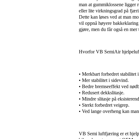
man at gummiklossene ligger re
eller lite virkningsgrad på fjæ
Dette kan løses ved at man mo
vil oppnå høyere bakkeklaring
gjøre, men du får også en mer t
Hvorfor VB SemiAir hjelpeluf
• Merkbart forbedret stabilitet i
• Mer stabilitet i sidevind.
• Bedre bremseeffekt ved nød
• Redusert dekkslitasje.
• Mindre slitasje på eksistere
• Sterkt forbedret veigrep.
• Ved lange overheng kan man 
VB Semi luftfjæring er et hjel