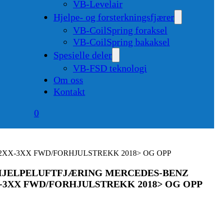
VB-Levelair
Hjelpe- og forsterkningsfjærer
VB-CoilSpring foraksel
VB-CoilSpring bakaksel
Spesielle deler
VB-FSD teknologi
Om oss
Kontakt
0
2XX-3XX FWD/FORHJULSTREKK 2018> OG OPP
 HJELPELUFTFJÆRING MERCEDES-BENZ
X-3XX FWD/FORHJULSTREKK 2018> OG OPP