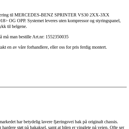
ftfjæring til MERCEDES-BENZ SPRINTER VS30 2XX-3XX
G OPP. Systemet leveres uten kompressor og styringspanel,
rykk til belgene.
å må man bestille Art.nr: 1552350035
akt en av våre forhandlere, eller oss for pris ferdig montert.
rkedet har betydelig lavere fjæringsvei bak på originalt chassis.
 hardere støt på bakaksel, samt at bilen er vinglete på veien. Ofte ser