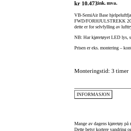
kr
10.473
ink. mva.
VB-SemiAir Base hjelpelu
FWD/FORHJULSTREKK 2018> O
dette er for selvfylling av luftt
NB: Har kjøretøyet LED lys, s
Prisen er eks. montering – kont
Monteringstid: 3 timer
INFORMASJON
Mange av dagens kjøretøy på ma
Dette betyr kortere vandring og