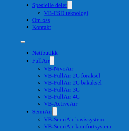
Spesielle deler
VB-FSD teknologi
Om oss
Kontakt
Nettbutikk
FullAir
VB-NivoAir
VB-FullAir 2C foraksel
VB-FullAir 2C bakaksel
VB-FullAir 3C
VB-FullAir 4C
VB-ActiveAir
SemiAir
VB-SemiAir basissystem
VB-SemiAir komfortsystem