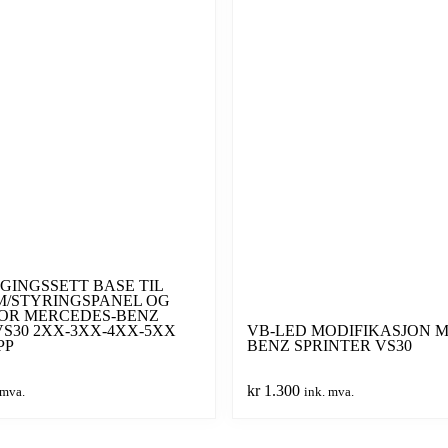
INGSSETT BASE TIL
M/STYRINGSPANEL OG
OR MERCEDES-BENZ
VS30 2XX-3XX-4XX-5XX
VB-LED MODIFIKASJON 
PP
BENZ SPRINTER VS30
kr
1.300
 mva.
ink. mva.