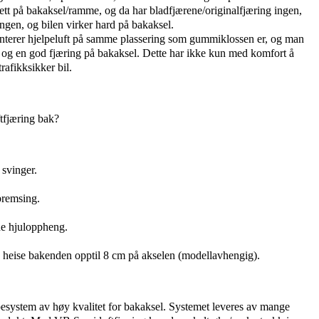
tt på bakaksel/ramme, og da har bladfjærene/originalfjæring ingen,
ringen, og bilen virker hard på bakaksel.
nterer hjelpeluft på samme plassering som gummiklossen er, og man
 og en god fjæring på bakaksel. Dette har ikke kun med komfort å
rafikksikker bil.
tfjæring bak?
 svinger.
bremsing.
nde hjuloppheng.
heise bakenden opptil 8 cm på akselen (modellavhengig).
pesystem av høy kvalitet for bakaksel. Systemet leveres av mange