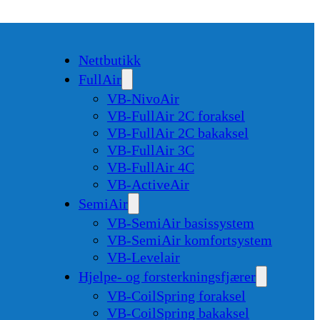
Nettbutikk
FullAir
VB-NivoAir
VB-FullAir 2C foraksel
VB-FullAir 2C bakaksel
VB-FullAir 3C
VB-FullAir 4C
VB-ActiveAir
SemiAir
VB-SemiAir basissystem
VB-SemiAir komfortsystem
VB-Levelair
Hjelpe- og forsterkningsfjærer
VB-CoilSpring foraksel
VB-CoilSpring bakaksel