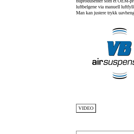
bilprodusenter som et OEM-pro
luftbelgene via manuell luftfyl
Man kan justere trykk uavhengi
VIDEO