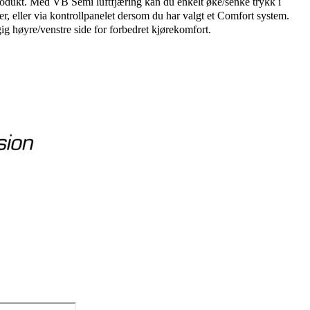
dukt. Med VB Semi luftfjæring kan du enkelt øke/senke trykk i
ler, eller via kontrollpanelet dersom du har valgt et Comfort system.
g høyre/venstre side for forbedret kjørekomfort.