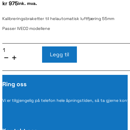
kr
975
ink. mva.
Kalibreringsbraketter til helautomatisk luftfjæring 55mm
Passer IVECO modellene
VB-
KALIBRERINGSBRAKETTER
Legg til
FRONT
55MM
IVECO
antall
Ring oss
Vi er tilgjengelig på telefon hele åpningstiden, så ta gjerne kon