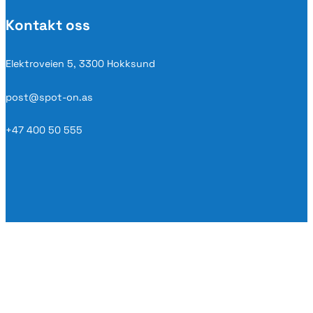
OG
OPP
Kontakt oss
antall
Elektroveien 5, 3300 Hokksund
post@spot-on.as
+47 400 50 555