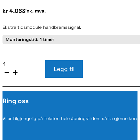
kr
4.063
ink. mva.
Ekstra tidsmodule handbremssignal.
Monteringstid: 1 timer
VB-
FULLAIR
Legg til
HANDBREMS
SIGNAL
EKSTRA
TID
MODULE
Ring oss
CITROËN
JUMPER-
FIAT
DUCATO-
Vi er tilgjengelig på telefon hele åpningstiden, så ta gjerne kon
PEUGEOT
BOXER
2007-