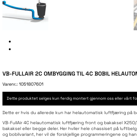
VB-FULLAIR 2C OMBYGGING TIL 4C BOBIL HELAUT
Varenr.:
1051807601
Dette produktet selges kun ferdig montert gjennom oss eller vårt fo
Dette er hvis du allerede kun har helautomatisk luftfjæring på ba
VB-FullAir 4C helautomatisk luftfjæring front og bakaksel X250
bakaksel eller begge deler. Her hviler hele chassiset på luftbe
og bobilvariant, her vil de forskjellige programmeringene og han