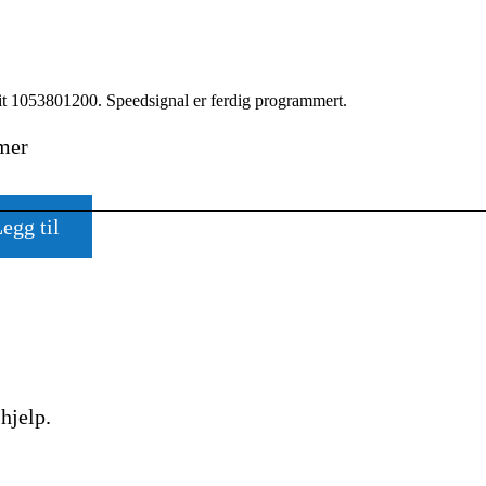
it 1053801200. Speedsignal er ferdig programmert.
imer
egg til
hjelp.