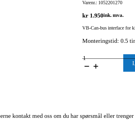
Varenr.:
1052201270
kr
1.950
ink. mva.
VB-Can-bus interface for k
Monteringstid: 0.5 t
VB-
FULLAIR
L
2C
Can-
bus
interface
for
art.
1053801200
CITROËN
I
gjerne kontakt med oss om du har spørsmål eller trenger 
JUMPY
/
SPACETOURER