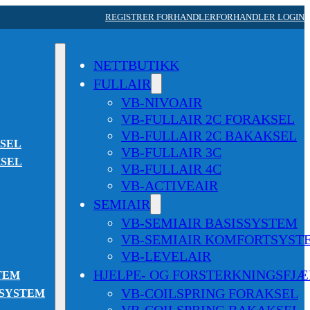
REGISTRER FORHANDLER
FORHANDLER LOGIN
NETTBUTIKK
FULLAIR
VB-NIVOAIR
VB-FULLAIR 2C FORAKSEL
VB-FULLAIR 2C BAKAKSEL
KSEL
VB-FULLAIR 3C
KSEL
VB-FULLAIR 4C
VB-ACTIVEAIR
SEMIAIR
VB-SEMIAIR BASISSYSTEM
VB-SEMIAIR KOMFORTSYST
VB-LEVELAIR
HJELPE- OG FORSTERKNINGSFJ
TEM
VB-COILSPRING FORAKSEL
TSYSTEM
VB-COILSPRING BAKAKSEL