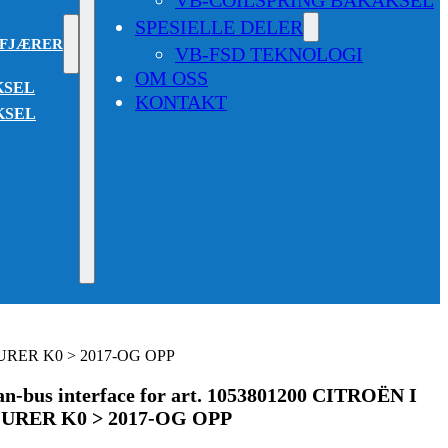
SPESIELLE DELER
SFJÆRER
VB-FSD TEKNOLOGI
OM OSS
KSEL
KONTAKT
KSEL
TOURER K0 > 2017-OG OPP
bus interface for art. 1053801200 CITROËN I
URER K0 > 2017-OG OPP