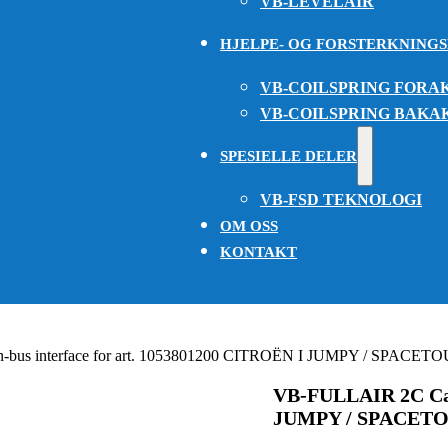
VB-LEVELAIR
HJELPE- OG FORSTERKNING
VB-COILSPRING FORA
VB-COILSPRING BAKA
SPESIELLE DELER
VB-FSD TEKNOLOGI
OM OSS
KONTAKT
bus interface for art. 1053801200 CITROËN I JUMPY / SPACE
VB-FULLAIR 2C Can-
JUMPY / SPACETO