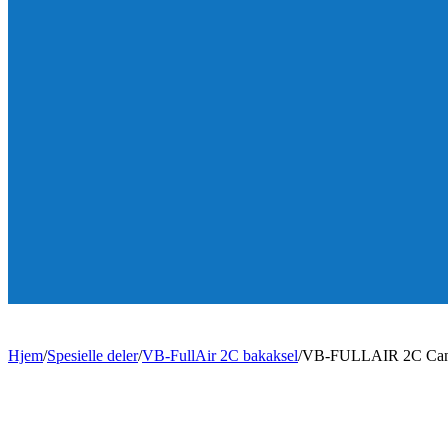
Hjem
/
Spesielle deler
/
VB-FullAir 2C bakaksel
/
VB-FULLAIR 2C Can-