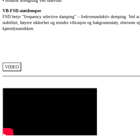
• Hindrer krengning ved sidevind
VB-FSD-støtdemper
FSD betyr “frequency selective damping” – frekvensselektiv demping. Ved at d
stabilitet, høyere sikkerhet og mindre vibrasjon og bakgrunnsstøy, ettersom u
kjøredynamikken.
VIDEO