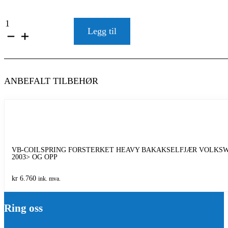
VB-
FSD
Legg til
STØTDEMPER
KIT
FRONT
OG
BAKAKSEL
ANBEFALT TILBEHØR
VOLKSWAGEN
TRANSPORTER
T5/T6/T6.1
2003>
OG
OPP
antall
VB-COILSPRING FORSTERKET HEAVY BAKAKSELFJÆR VOLKSWA
2003> OG OPP
kr
6.760
ink. mva.
Ring oss