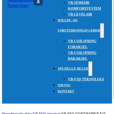
0
VB-SEMIAIR
KOMFORTSYSTEM
VB-LEVELAIR
HJELPE- OG
FORSTERKNINGSFJÆRER
VB-COILSPRING
FORAKSEL
VB-COILSPRING
BAKAKSEL
SPESIELLE DELER
VB-FSD TEKNOLOGI
OM OSS
KONTAKT
Hjem
/
Spesielle deler
/
VB-FSD-teknologi
/
VB-FSD STØTDEMPER KIT