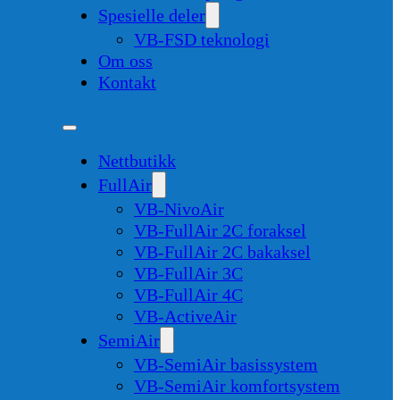
Spesielle deler
VB-FSD teknologi
Om oss
Kontakt
Nettbutikk
FullAir
VB-NivoAir
VB-FullAir 2C foraksel
VB-FullAir 2C bakaksel
VB-FullAir 3C
VB-FullAir 4C
VB-ActiveAir
SemiAir
VB-SemiAir basissystem
VB-SemiAir komfortsystem