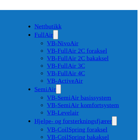
Nettbutikk
FullAir
VB-NivoAir
VB-FullAir 2C foraksel
VB-FullAir 2C bakaksel
VB-FullAir 3C
VB-FullAir 4C
VB-ActiveAir
SemiAir
VB-SemiAir basissystem
VB-SemiAir komfortsystem
VB-Levelair
Hjelpe- og forsterkningsfjærer
VB-CoilSpring foraksel
VB-CoilSpring bakaksel