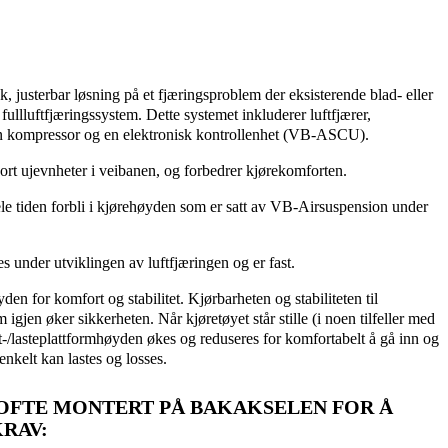
sk, justerbar løsning på et fjæringsproblem der eksisterende blad- eller
t fullluftfjæringssystem. Dette systemet inkluderer luftfjærer,
en kompressor og en elektronisk kontrollenhet (VB-ASCU).
bort ujevnheter i veibanen, og forbedrer kjørekomforten.
ele tiden forbli i kjørehøyden som er satt av VB-Airsuspension under
under utviklingen av luftfjæringen og er fast.
en for komfort og stabilitet. Kjørbarheten og stabiliteten til
 igjen øker sikkerheten. Når kjøretøyet står stille (i noen tilfeller med
/lasteplattformhøyden økes og reduseres for komfortabelt å gå inn og
enkelt kan lastes og losses.
 OFTE MONTERT PÅ BAKAKSELEN FOR Å
RAV: