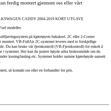
kun ferdig montert gjennom oss eller vårt
 VOLKSWAGEN CADDY 2004-2019 KORT UTGAVE
Fuel modeller.
uftfjæringssystem på kjøretøyets bakaksel. 2C eller 2-Corner
er montert. VB-FullAir 2C-systemet leveres med to forskjellige
åde. Du kan bruke vår fjernkontroll (VB-Fjernkontroll) for enkelt å
ne i systemet. Her kan du justere høyde utfra bruksområde om du
nder lossing/lasting etc. Systemet holder samme kjørehøyde uansett
.
ert, så kontakt oss eller en forhandler for pris.