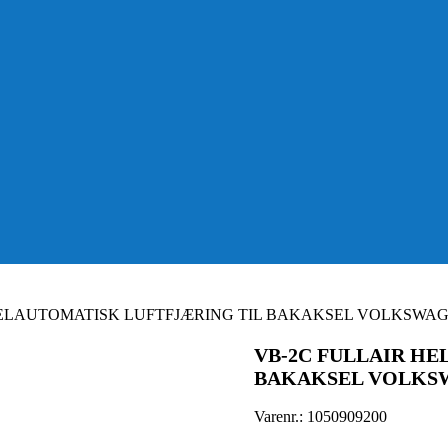
HELAUTOMATISK LUFTFJÆRING TIL BAKAKSEL VOLKSWAG
VB-2C FULLAIR H
BAKAKSEL VOLKSW
Varenr.:
1050909200