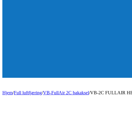
Hjem
/
Full luftfjæring
/
VB-FullAir 2C bakaksel
/
VB-2C FULLAIR 