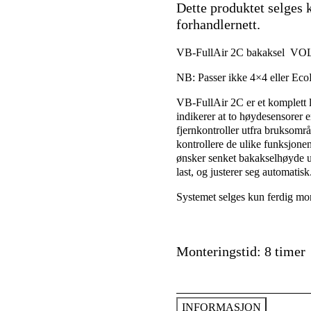
Dette produktet selges 
forhandlernett.
VB-FullAir 2C bakaksel
NB: Passer ikke 4×4 eller Eco
VB-FullAir 2C er et komplett l
indikerer at to høydesensorer 
fjernkontroller utfra bruksomr
kontrollere de ulike funksjone
ønsker senket bakakselhøyde u
last, og justerer seg automatisk
Systemet selges kun ferdig mont
Monteringstid: 8 timer
INFORMASJON