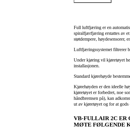
Full luftfjæring er en automati
spiralfjærfjæring erstattes av e
støtdempere, høydesensorer, 
Luftfjæringssystemet filtrerer 
Under kjøring vil kjøretøyet h
installasjonen.
Standard kjørehøyde bestemmes 
Kjørehøyden er den ideelle høyd
kjøretøyet er forbedret, noe som
håndbremsen på), kan adkomst-
ut av kjøretøyet og for at gods 
VB-FULLAIR 2C ER
MØTE FØLGENDE K