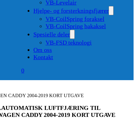
VB-Levelair
Hjelpe- og forsterkningsfjærer
VB-CoilSpring foraksel
VB-CoilSpring bakaksel
Spesielle deler
VB-FSD teknologi
Om oss
Kontakt
0
EN CADDY 2004-2019 KORT UTGAVE
ELAUTOMATISK LUFTFJÆRING TIL
AGEN CADDY 2004-2019 KORT UTGAVE