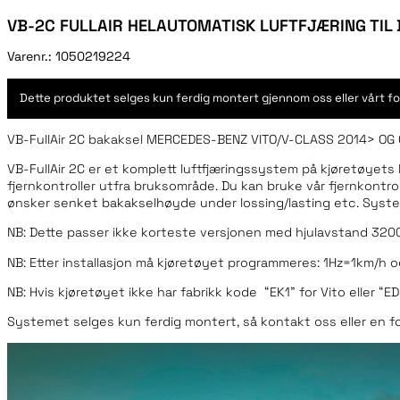
VB-2C FULLAIR HELAUTOMATISK LUFTFJÆRING TIL 
Varenr.:
1050219224
Dette produktet selges kun ferdig montert gjennom oss eller vårt fo
VB-FullAir 2C bakaksel MERCEDES-BENZ VITO/V-CLASS 2014> OG 
VB-FullAir 2C er et komplett luftfjæringssystem på kjøretøyets 
fjernkontroller utfra bruksområde. Du kan bruke vår fjernkontro
ønsker senket bakakselhøyde under lossing/lasting etc. Syste
NB: Dette passer ikke korteste versjonen med hjulavstand 3
NB: Etter installasjon må kjøretøyet programmeres: 1Hz=1km/h o
NB: Hvis kjøretøyet ikke har fabrikk kode “EK1” for Vito eller “
Systemet selges kun ferdig montert, så kontakt oss eller en for