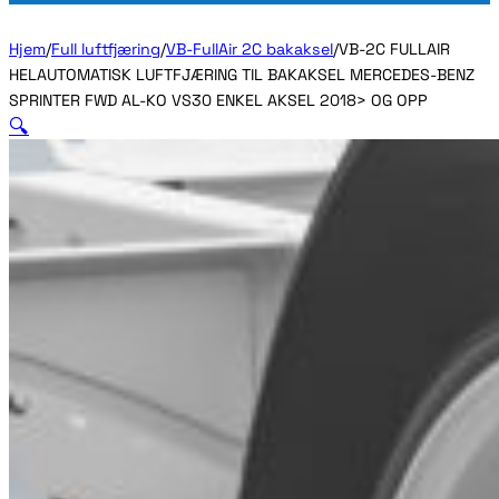
Hjem
/
Full luftfjæring
/
VB-FullAir 2C bakaksel
/
VB-2C FULLAIR
HELAUTOMATISK LUFTFJÆRING TIL BAKAKSEL MERCEDES-BENZ
SPRINTER FWD AL-KO VS30 ENKEL AKSEL 2018> OG OPP
🔍