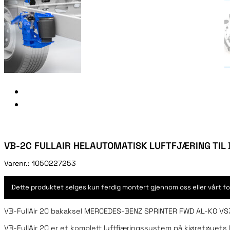
VB-2C FULLAIR HELAUTOMATISK LUFTFJÆRING TIL
Varenr.:
1050227253
Dette produktet selges kun ferdig montert gjennom oss eller vårt fo
VB-FullAir 2C bakaksel MERCEDES-BENZ SPRINTER FWD AL-KO V
VB-FullAir 2C er et komplett luftfjæringssystem på kjøretøyets 