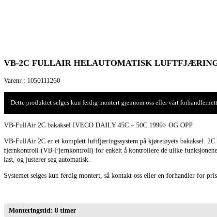
VB-2C FULLAIR HELAUTOMATISK LUFTFJÆRING T
Varenr.:
1050111260
Dette produktet selges kun ferdig montert gjennom oss eller vårt forhandlernett
VB-FullAir 2C bakaksel IVECO DAILY 45C – 50C 1999> OG OPP
VB-FullAir 2C er et komplett luftfjæringssystem på kjøretøyets bakaksel. 2C 
fjernkontroll (VB-Fjernkontroll) for enkelt å kontrollere de ulike funksjone
last, og justerer seg automatisk.
Systemet selges kun ferdig montert, så kontakt oss eller en forhandler for pris
Monteringstid: 8 timer