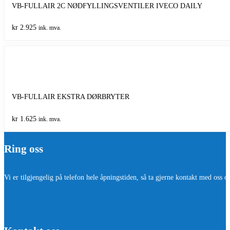
VB-FULLAIR 2C NØDFYLLINGSVENTILER IVECO DAILY
kr
2.925
ink. mva.
VB-FULLAIR EKSTRA DØRBRYTER
kr
1.625
ink. mva.
Ring oss
Vi er tilgjengelig på telefon hele åpningstiden, så ta gjerne kontakt med oss o