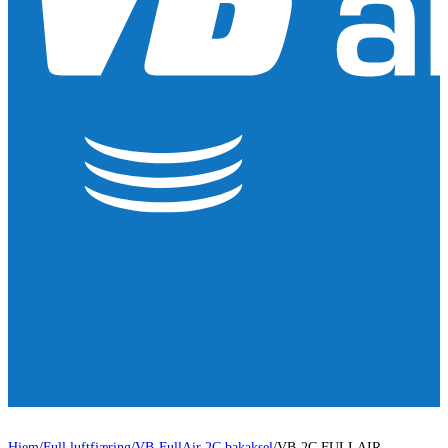
Hjem
/
Full luftfjæring
/
VB-FullAir 2C bakaksel
/
VB-2C FULLAIR