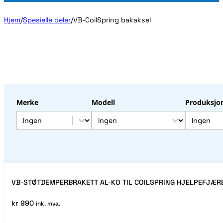
Hjem
/
Spesielle deler
/
VB-CoilSpring bakaksel
Merke
Modell
Produksjo
Merke
Modell
Produks
Merke
Modell
Produksjo
VB-STØTDEMPERBRAKETT AL-KO TIL COILSPRING HJELPEFJÆRE
kr
990
ink. mva.